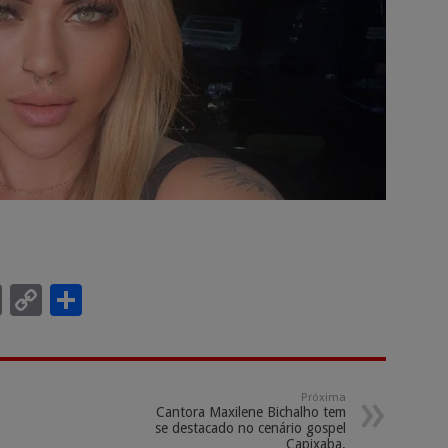
E
C
S
m
o
h
ai
p
ar
l
y
e
Próxima
Cantora Maxilene Bichalho tem
Li
se destacado no cenário gospel
Capixaba.