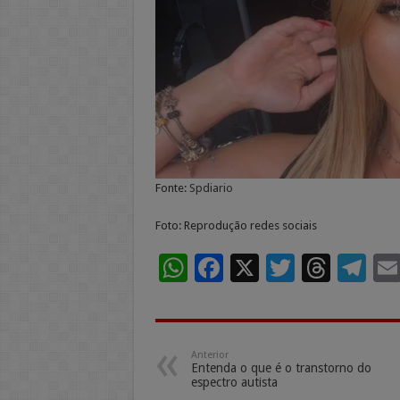
Fonte:
Spdiario
Foto: Reprodução redes sociais
W
F
X
T
T
T
h
ac
wi
h
el
at
e
tt
re
e
sA
b
er
a
gr
Anterior
Entenda o que é o transtorno do
p
o
ds
a
espectro autista