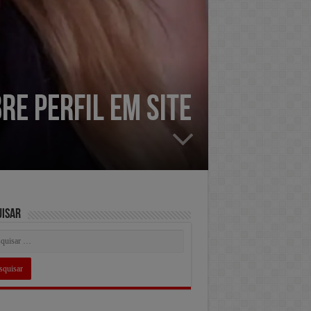
e perfil em site
uisar