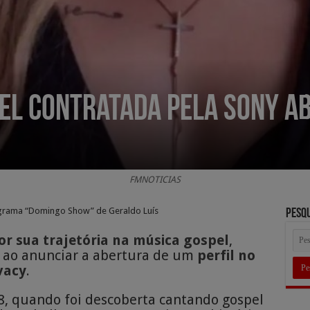
l contratada pela Sony abr
FMNOTICIAS
ograma “Domingo Show” de Geraldo Luís
Pesq
r sua trajetória na música gospel
,
 ao anunciar a abertura de um
perfil no
vacy
.
, quando foi descoberta cantando gospel