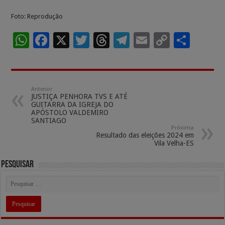
Foto: Reprodução
W
F
X
T
T
T
E
C
S
h
ac
wi
h
el
m
o
h
at
e
tt
re
e
ai
p
ar
sA
b
er
a
gr
l
y
e
Anterior
JUSTIÇA PENHORA TVS E ATÉ
p
o
ds
a
Li
GUITARRA DA IGREJA DO
APÓSTOLO VALDEMIRO
p
o
m
n
SANTIAGO
Próxima
k
k
Resultado das eleições 2024 em
Vila Velha-ES
Pesquisar