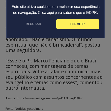
só as principais como café da manhã,
almoço e jantar, mas também nos lanches.
Este site utiliza cookies para melhorar sua experiência
de navegação.
Clica aqui para saber o que é GDPR.
Reações
RECUSAR
PERMITIR
Seguidores do pastor reagiram à
publicação, com alguns elogiando o tema
abordado. “Não é fanatismo. O mundo
espiritual que não é brincadeira!”, postou
uma seguidora.
“Esse é o Pr. Marco Feliciano que o Brasil
conheceu, com mensagens de temas
espirituais. Volte a falar e comunicar mais
seu público com assuntos concernentes ao
evangelho e temas como esses”, comentou
outro internauta.
Assista:
https://www.instagram.com/p/DA8LneqRD8v/
Fonte:
Noticiasgospelmais