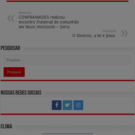
at
e
tt
re
e
ai
p
ar
sA
b
er
a
gr
l
y
e
Anterior
CONFRAMADES realizou
p
o
ds
a
Li
encontro Fraternal de comunhão
em Novo Horizonte – Serra.
p
o
m
n
Próxima
O Divórcio, a lei e Jesus
k
k
Pesquisar
Nossas Redes Sociais
Clima