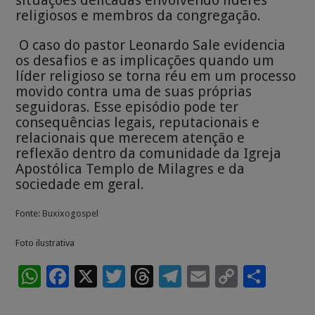
religiosos e membros da congregação.
O caso do pastor Leonardo Sale evidencia
os desafios e as implicações quando um
líder religioso se torna réu em um processo
movido contra uma de suas próprias
seguidoras. Esse episódio pode ter
consequências legais, reputacionais e
relacionais que merecem atenção e
reflexão dentro da comunidade da Igreja
Apostólica Templo de Milagres e da
sociedade em geral.
Fonte:
Buxixogospel
Foto ilustrativa
W
F
X
T
T
T
E
C
S
h
ac
wi
h
el
m
o
h