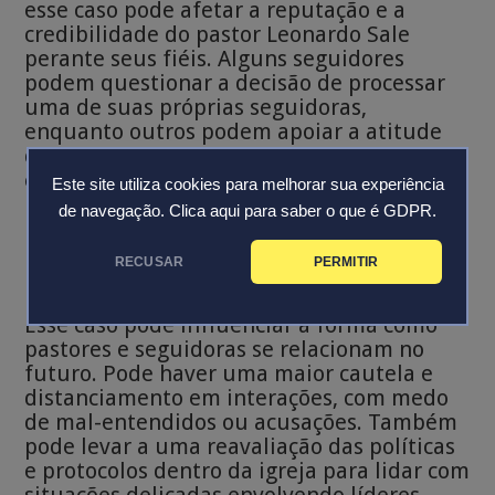
esse caso pode afetar a reputação e a
credibilidade do pastor Leonardo Sale
perante seus fiéis. Alguns seguidores
podem questionar a decisão de processar
uma de suas próprias seguidoras,
enquanto outros podem apoiar a atitude
do líder em defender sua integridade. Esse
episódio pode abalar a confiança e a
Este site utiliza cookies para melhorar sua experiência
imagem de integridade que um pastor
de navegação.
Clica aqui para saber o que é GDPR.
busca manter.
RECUSAR
PERMITIR
Perspectivas
Esse caso pode influenciar a forma como
pastores e seguidoras se relacionam no
futuro. Pode haver uma maior cautela e
distanciamento em interações, com medo
de mal-entendidos ou acusações. Também
pode levar a uma reavaliação das políticas
e protocolos dentro da igreja para lidar com
situações delicadas envolvendo líderes