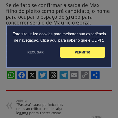
Se de fato se confirmar a saída de Max
filho do pleito como pré candidato, o nome
para ocupar o espaço do grupo para
concorrer será o de Mauricio Gorza.
O próprio Gorza reconhece que hoje é
Este site utiliza cookies para melhorar sua experiência
remota a chances de Max vir, mais,
de navegação.
Clica aqui para saber o que é GDPR.
estimada em 1%, a chance de Max se
candidatar, ainda se mantém aquele 1% de
RECUSAR
PERMITIR
esperança: “Na política, às vezes 1% é
maior que 99%”.
W
F
X
T
T
T
E
C
S
h
ac
wi
h
el
m
o
h
at
e
tt
re
e
ai
p
ar
sA
b
er
a
gr
l
y
e
Anterior
“Pastora” causa polêmica nas
p
o
ds
a
Li
redes ao criticar uso de calça
legging por mulheres cristãs
p
o
m
n
Próxima