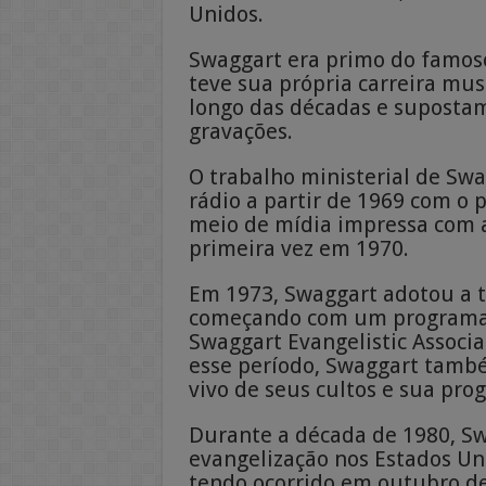
Unidos.
Swaggart era primo do famoso a
teve sua própria carreira mus
longo das décadas e suposta
gravações.
O trabalho ministerial de S
rádio a partir de 1969 com o
meio de mídia impressa com a
primeira vez em 1970.
Em 1973, Swaggart adotou a 
começando com um programa 
Swaggart Evangelistic Associ
esse período, Swaggart tamb
vivo de seus cultos e sua pr
Durante a década de 1980, Sw
evangelização nos Estados Uni
tendo ocorrido em outubro de