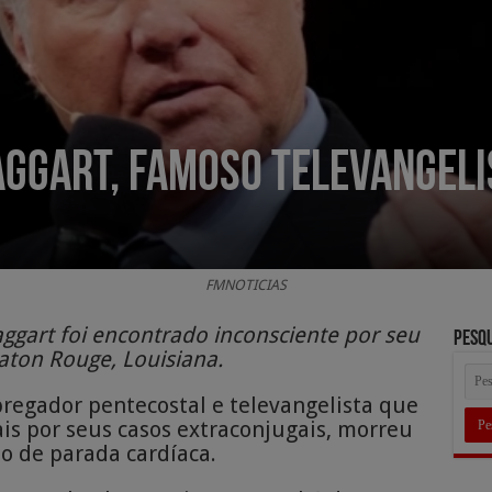
ggart, famoso televangelis
FMNOTICIAS
ggart foi encontrado inconsciente por seu
Pesq
aton Rouge, Louisiana.
pregador pentecostal e televangelista que
s por seus casos extraconjugais, morreu
o de parada cardíaca.