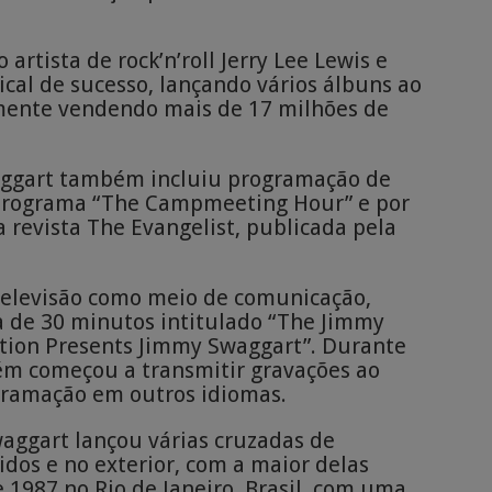
rtista de rock’n’roll Jerry Lee Lewis e
ical de sucesso, lançando vários álbuns ao
mente vendendo mais de 17 milhões de
waggart também incluiu programação de
 programa “The Campmeeting Hour” e por
 revista The Evangelist, publicada pela
televisão como meio de comunicação,
de 30 minutos intitulado “The Jimmy
ation Presents Jimmy Swaggart”. Durante
ém começou a transmitir gravações ao
ogramação em outros idiomas.
aggart lançou várias cruzadas de
dos e no exterior, com a maior delas
 1987 no Rio de Janeiro, Brasil, com uma