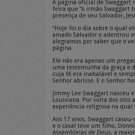
A página oficial de Swaggart
feira que “o irmão Swaggart t
presença de seu Salvador, Jesu
“Hoje foi o dia sobre o qual 
amado Salvador e adentrou os
alegramos por saber que o v
página.
Ele não era apenas um prega
uma testemunha da graça e d
cuja fé era inabalável e semp
Senhor abrisse. E o Senhor ho
Jimmy Lee Swaggart nasceu e
Louisiana. Por volta dos oito
experiência religiosa na qual
Aos 17 anos, Swaggart casou-
e o casal teve um filho, Donn
Assembleias de Deus, a maio