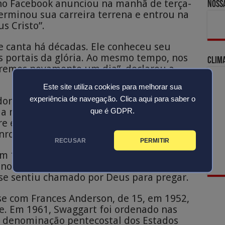
 no Facebook anunciou na manhã de terça-
Nossa
erminou sua carreira terrena e entrou na
s Cristo”.
ele canta há décadas. Ele conheceu seu
 portais da glória. Ao mesmo tempo, nos
Clim
eremos novamente um dia”, declarou a
Este site utiliza cookies para melhorar sua
experiência de navegação.
Clica aqui para saber o
dor — era um adorador, um guerreiro e
a misericórdia de Deus. Era um homem
que é GDPR.
re entrava por qualquer porta que o
nrou essa fé.
RECUSAR
PERMITIR
m 15 de março de 1935 em Ferriday,
 anos de idade, ele teria tido uma profunda
 se sentiu chamado por Deus para pregar.
se com Frances Anderson, de 15, em 1952,
ie. Em 1961, Swaggart foi ordenado nas
r denominação pentecostal dos Estados