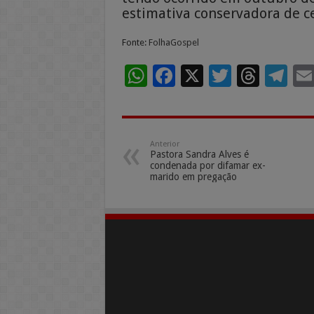
estimativa conservadora de ce
Fonte:
FolhaGospel
W
F
X
T
T
T
h
ac
wi
h
el
at
e
tt
re
e
sA
b
er
a
gr
Anterior
Pastora Sandra Alves é
p
o
ds
a
condenada por difamar ex-
marido em pregação
p
o
m
k