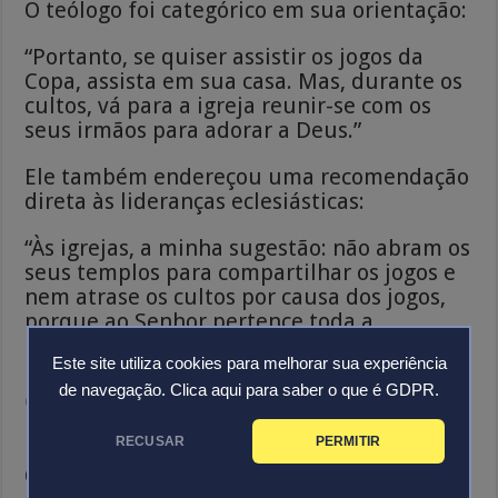
O teólogo foi categórico em sua orientação:
“Portanto, se quiser assistir os jogos da
Copa, assista em sua casa. Mas, durante os
cultos, vá para a igreja reunir-se com os
seus irmãos para adorar a Deus.”
Ele também endereçou uma recomendação
direta às lideranças eclesiásticas:
“Às igrejas, a minha sugestão: não abram os
seus templos para compartilhar os jogos e
nem atrase os cultos por causa dos jogos,
porque ao Senhor pertence toda a
prioridade da nossa adoração.”
Este site utiliza cookies para melhorar sua experiência
de navegação.
Clica aqui para saber o que é GDPR.
Crítica ao comportamento da
igreja brasileira
RECUSAR
PERMITIR
O pastor concluiu sua mensagem com um