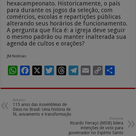
hexacampeonato. Historicamente, o país
para durante os jogos da seleção, com
comércios, escolas e repartições públicas
alterando seus horários de funcionamento.
A pergunta que fica é: a igreja deve seguir
o mesmo padrão ou manter inalterada sua
agenda de cultos e orações?
JM Notícias
W
F
X
T
T
T
E
C
S
h
ac
wi
h
el
m
o
h
at
e
tt
re
e
ai
p
ar
sA
b
er
a
gr
l
y
e
Anterior
115 anos das Assembleias de
p
o
ds
a
Li
Deus no Brasil: Uma história de
fé, avivamento e transformação
p
o
m
n
Próxima
Ricardo Ferraço (MDB) lidera
k
k
intenções de voto para
governador no Espírito Santo