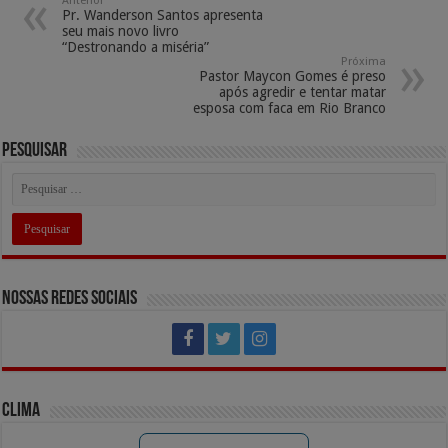
Anterior
Pr. Wanderson Santos apresenta
p
o
ds
a
Li
seu mais novo livro
“Destronando a miséria”
p
o
m
n
Próxima
Pastor Maycon Gomes é preso
k
k
após agredir e tentar matar
esposa com faca em Rio Branco
Pesquisar
Nossas Redes Sociais
Clima