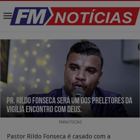
Pr. Rildo Fonseca será um dos preletores da
Vigília Encontro com Deus.
FMNOTICIAS
Pastor Rildo Fonseca é casado com a