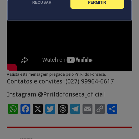
RECUSAR
PERMITIR
Assista esta mensagem pregada pelo Pr. Rildo Fonseca.
Contatos e convites: (027) 99964-6617
Instagram @Prrildofonseca_oficial
W
F
X
T
T
T
E
C
S
h
ac
wi
h
el
m
o
h
at
e
tt
re
e
ai
p
ar
sA
b
er
a
gr
l
y
e