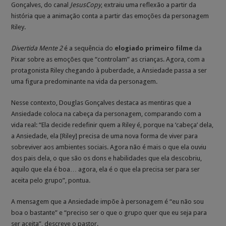
Gonçalves, do canal
JesusCopy
, extraiu uma reflexão a partir da
história que a animação conta a partir das emoções da personagem
Riley.
Divertida Mente 2
é a sequência do
elogiado primeiro filme
da
Pixar sobre as emoções que “controlam” as crianças. Agora, com a
protagonista Riley chegando à puberdade, a Ansiedade passa a ser
uma figura predominante na vida da personagem.
Nesse contexto, Douglas Gonçalves destaca as mentiras que a
Ansiedade coloca na cabeça da personagem, comparando com a
vida real: “Ela decide redefinir quem a Riley é, porque na ‘cabeça’ dela,
a Ansiedade, ela [Riley] precisa de uma nova forma de viver para
sobreviver aos ambientes sociais. Agora não é mais o que ela ouviu
dos pais dela, o que são os dons e habilidades que ela descobriu,
aquilo que ela é boa… agora, ela é o que ela precisa ser para ser
aceita pelo grupo”, pontua.
A mensagem que a Ansiedade impõe à personagem é “eu não sou
boa o bastante” e “preciso ser o que o grupo quer que eu seja para
ser aceita”, descreve o pastor.