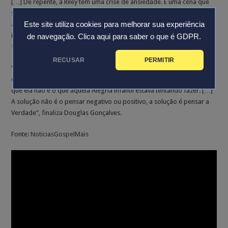
[…] De repente, a Riley tem uma crise de ansiedade. É uma cena que
se você já viveu isso, você vai se identificar com o que está
Este site utiliza cookies para melhorar sua experiência
acontecendo ali. Ela tem aquela crise de ansiedade […] porque o
interior dela está entrando em colapso porque ela está tentando viver
de navegação.
Clica aqui para saber o que é GDPR.
fora da essência de quem ela foi criada para ser”.
RECUSAR
PERMITIR
“No final, fica claro que a Riley não é aquilo que a ansiedade está
dizendo, e aquele monte de coisa negativa. […] Também fica claro
que ela não é o que aquela Alegria infantil estava tentando fazer. […]
A solução não é o pensar negativo ou positivo, a solução é pensar a
Verdade”,
finaliza
Douglas Gonçalves.
Fonte:
NoticiasGospelMais