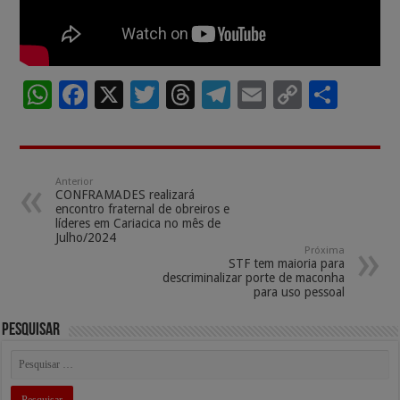
W
F
X
T
T
T
E
C
S
h
ac
wi
h
el
m
o
h
at
e
tt
re
e
ai
p
ar
sA
b
er
a
gr
l
y
e
Anterior
CONFRAMADES realizará
p
o
ds
a
Li
encontro fraternal de obreiros e
líderes em Cariacica no mês de
p
o
m
n
Julho/2024
Próxima
k
k
STF tem maioria para
descriminalizar porte de maconha
para uso pessoal
Pesquisar