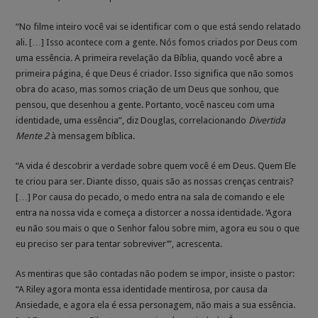
“No filme inteiro você vai se identificar com o que está sendo relatado
ali. […] Isso acontece com a gente. Nós fomos criados por Deus com
uma essência. A primeira revelação da Bíblia, quando você abre a
primeira página, é que Deus é criador. Isso significa que não somos
obra do acaso, mas somos criação de um Deus que sonhou, que
pensou, que desenhou a gente. Portanto, você nasceu com uma
identidade, uma essência”, diz Douglas, correlacionando
Divertida
Mente 2
à mensagem bíblica.
“A vida é descobrir a verdade sobre quem você é em Deus. Quem Ele
te criou para ser. Diante disso, quais são as nossas crenças centrais?
[…] Por causa do pecado, o medo entra na sala de comando e ele
entra na nossa vida e começa a distorcer a nossa identidade. ‘Agora
eu não sou mais o que o Senhor falou sobre mim, agora eu sou o que
eu preciso ser para tentar sobreviver’”, acrescenta.
As mentiras que são contadas não podem se impor, insiste o pastor:
“A Riley agora monta essa identidade mentirosa, por causa da
Ansiedade, e agora ela é essa personagem, não mais a sua essência.