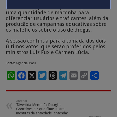
Trabalho e Emprego, estabeleçam, no prazo
de 18 meses, políticas públicas para definir
uma quantidade de maconha para
diferenciar usuários e traficantes, além da
produção de campanhas educativas sobre
os malefícios sobre o uso de drogas.
A sessão continua para a tomada dos dois
últimos votos, que serão proferidos pelos
ministros Luiz Fux e Cármen Lúcia.
Fonte:
AgenciaBrasil
W
F
X
T
T
T
E
C
S
h
ac
wi
h
el
m
o
h
at
e
tt
re
e
ai
p
ar
sA
b
er
a
gr
l
y
e
Anterior
‘Divertida Mente 2’: Douglas
p
o
ds
a
Li
Gonçalves diz que filme ilustra
mentiras da ansiedade, entenda:
Próxima