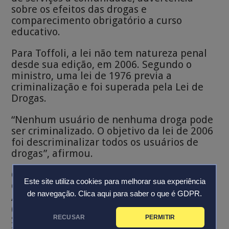
sobre os efeitos das drogas e
comparecimento obrigatório a curso
educativo.
Para Toffoli, a lei não tem natureza penal
desde sua edição, em 2006. Segundo o
ministro, uma lei de 1976 previa a
criminalização e foi superada pela Lei de
Drogas.
“Nenhum usuário de nenhuma droga pode
ser criminalizado. O objetivo da lei de 2006
foi descriminalizar todos os usuários de
drogas”, afirmou.
O ministro também defendeu que o
Este site utiliza cookies para melhorar sua experiência
Congresso e órgãos do Executivo, como a
de navegação.
Clica aqui para saber o que é GDPR.
Agência Nacional de Vigilância Sanitária
(Anvisa) e os ministérios da Justiça e
Segurança Pública; da Educação; e do
RECUSAR
PERMITIR