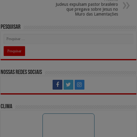
p
o
m
n
Judeus expulsam pastor brasileiro
k
k
que pregava sobre Jesus no
Muro das Lamentações
Pesquisar
Nossas Redes Sociais
Clima