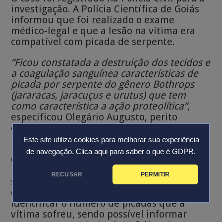
investigação. A Polícia Científica de Goiás
informou que foi realizado o exame
médico-legal e que a lesão na vítima era
compatível com picada de serpente.
“Ficou constatada a destruição dos tecidos e
a coagulação sanguínea características de
picada por serpente do gênero Bothrops
(jararacas, jaracuçus e urutus) que tem
como característica a ação proteolítica”
,
especificou Olegário Augusto, perito
criminal e da Divisão de Comunicação da
Polícia Científica.
Este site utiliza cookies para melhorar sua experiência
de navegação.
Clica aqui para saber o que é GDPR.
Olegário explicou que, por conta dos
procedimentos médicos a que a vítima foi
RECUSAR
PERMITIR
submetida, a picada original foi
descaracterizada. Por isso, não é possível
identificar o número de picadas que a
vítima sofreu, sendo possível informar