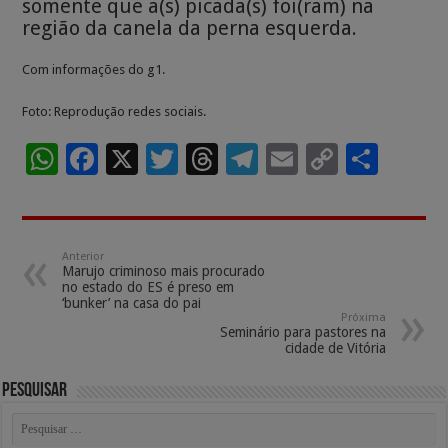
somente que a(s) picada(s) foi(ram) na
região da canela da perna esquerda.
Com informações do g1.
Foto: Reprodução redes sociais.
W
F
X
T
T
T
E
C
S
h
ac
wi
h
el
m
o
h
at
e
tt
re
e
ai
p
ar
sA
b
er
a
gr
l
y
e
Anterior
Marujo criminoso mais procurado
p
o
ds
a
Li
no estado do ES é preso em
‘bunker’ na casa do pai
p
o
m
n
Próxima
Seminário para pastores na
k
k
cidade de Vitória
Pesquisar